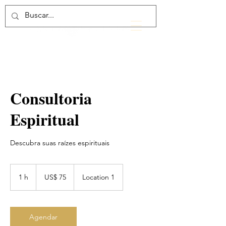
Consultoria
Espiritual
Descubra suas raízes espirituais
75
Dólares
1 h
1
US$ 75
Location 1
americanos
Agendar